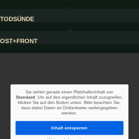
TODSÜNDE
OST+FRONT
Sie sehen gerade einen Platzhalterinhalt von
Standard
. Um auf den eigentlichen Inhalt zuzugreifen,
klicken Sie auf den Button unten. Bitte beachten Sie,
dass dabei Daten an Drittanbieter weitergegeben
werden.
Inhalt entsperren