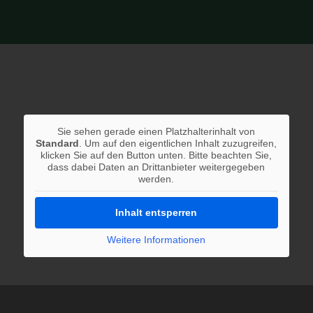
Sie sehen gerade einen Platzhalterinhalt von
Standard
. Um auf den eigentlichen Inhalt zuzugreifen,
klicken Sie auf den Button unten. Bitte beachten Sie,
dass dabei Daten an Drittanbieter weitergegeben
werden.
Inhalt entsperren
Weitere Informationen