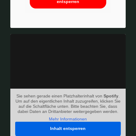
entsperren
Sie sehen gerade einen Platzhalterinhalt von
Spotify
.
Um auf den eigentlichen Inhalt zuzugreifen, klicken Sie
auf die Schaltfläche unten. Bitte beachten Sie, dass
dabei Daten an Drittanbieter weitergegeben werden.
Mehr Informationen
Inhalt entsperren