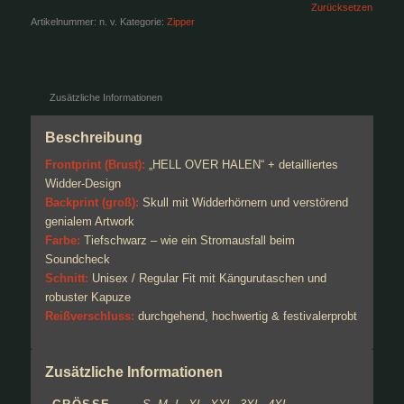
Zurücksetzen
Artikelnummer:
n. v.
Kategorie:
Zipper
Zusätzliche Informationen
Beschreibung
Frontprint (Brust):
„HELL OVER HALEN“ + detailliertes
Widder-Design
Backprint (groß):
Skull mit Widderhörnern und verstörend
genialem Artwork
Farbe:
Tiefschwarz – wie ein Stromausfall beim
Soundcheck
Schnitt:
Unisex / Regular Fit mit Kängurutaschen und
robuster Kapuze
Reißverschluss:
durchgehend, hochwertig & festivalerprobt
Zusätzliche Informationen