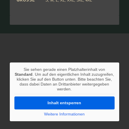
GRÖSSE
S, M, L, XL, XXL, 3XL, 4XL
Sie sehen gerade einen Platzhalterinhalt von
Standard
. Um auf den eigentlichen Inhalt zuzugreifen,
klicken Sie auf den Button unten. Bitte beachten Sie,
dass dabei Daten an Drittanbieter weitergegeben
werden.
Inhalt entsperren
Weitere Informationen