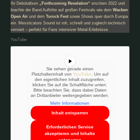
Ihr Debütalbum
„Forthcoming Revelation“
erschien 2022 und
brachte der Band Auftritte auf großen Festivals wie dem
Wacken
Open Air
und dem
Turock Fest
sowie Shows quer durch Europa
ein. Messticators Sound ist roh, schnell und zugleich technisch
versiert – perfekt für Fans intensiver Metal-Erlebnisse.
YouTube
Sie sehen gerade einen
Platzhalterinhalt von
YouTube
. Um auf
den eigentlichen Inhalt zuzugreifen,
klicken Sie auf die Schaltfläche unten.
Bitte beachten Sie, dass dabei Daten
an Drittanbieter weitergegeben werden.
Mehr Informationen
Inhalt entsperren
Erforderlichen Service
akzeptieren und Inhalte