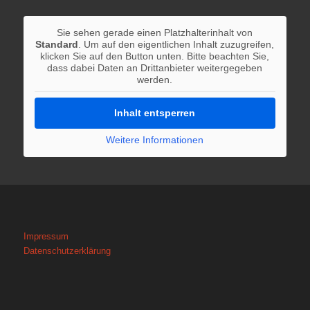
Sie sehen gerade einen Platzhalterinhalt von
Standard
. Um auf den eigentlichen Inhalt zuzugreifen,
klicken Sie auf den Button unten. Bitte beachten Sie,
dass dabei Daten an Drittanbieter weitergegeben
werden.
Inhalt entsperren
Weitere Informationen
Impressum
Datenschutzerklärung