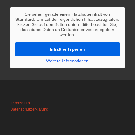
Sie sehen gerade einen Platzhalterinhalt von
Standard
. Um auf den eigentlichen Inhalt zuzugreifen,
klicken Sie auf den Button unten. Bitte beachten Sie,
dass dabei Daten an Drittanbieter weitergegeben
werden.
Inhalt entsperren
Weitere Informationen
Impressum
Datenschutzerklärung