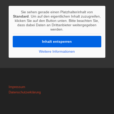
Sie sehen gerade einen Platzhalterinhalt von
Standard
. Um auf den eigentlichen Inhalt zuzugreifen,
klicken Sie auf den Button unten. Bitte beachten Sie,
dass dabei Daten an Drittanbieter weitergegeben
werden.
Inhalt entsperren
Weitere Informationen
Impressum
Datenschutzerklärung