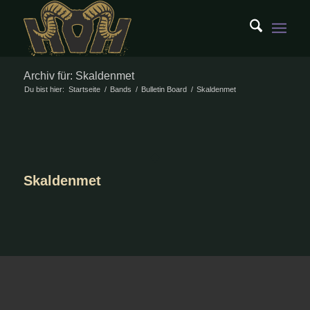
Archiv für: Skaldenmet
Du bist hier:
Startseite
/
Bands
/
Bulletin Board
/
Skaldenmet
Skaldenmet