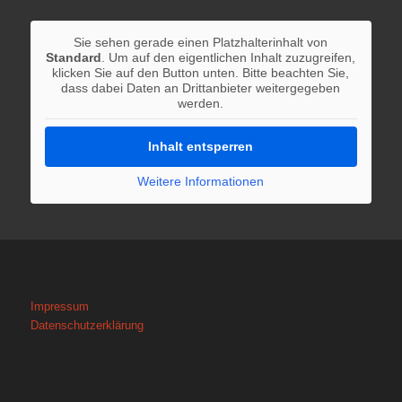
Sie sehen gerade einen Platzhalterinhalt von
Standard
. Um auf den eigentlichen Inhalt zuzugreifen,
klicken Sie auf den Button unten. Bitte beachten Sie,
dass dabei Daten an Drittanbieter weitergegeben
werden.
Inhalt entsperren
Weitere Informationen
Impressum
Datenschutzerklärung